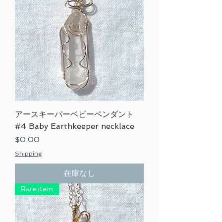
アースキーパーベビーペンダント
#4 Baby Earthkeeper necklace
価格
$0.00
Shipping
在庫なし
Rare item