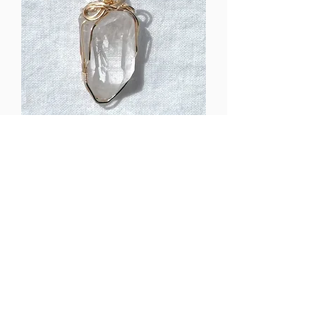
アースキーパーベビーペンダント
#5 Baby Earthkeeper necklace
価格
$0.00
Shipping
在庫なし