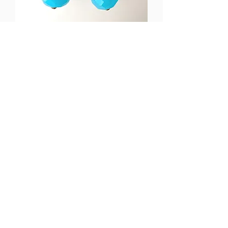
Blue quartz and labradorite
earrings ブルークォーツとラブラ
ドライトのピアス
価格
$89.00
Shipping
カートに追加する