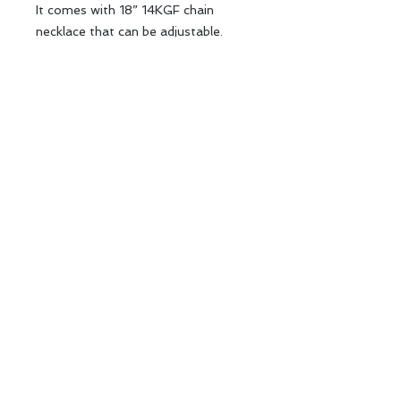
It comes with 18” 14KGF chain
necklace that can be adjustable.
＊なるべく実物に近い色味の写真を載
せていますが、それぞれのスクリーン
の違いや、光の加減でお手にした時に
色合いが違って見える可能性がありま
す。ご了承下さい。
＊The actual stone color might look
a little different in person depending
on your screen setting and the
lighting although I try my best to
post the best possible pictures close
to the colors.